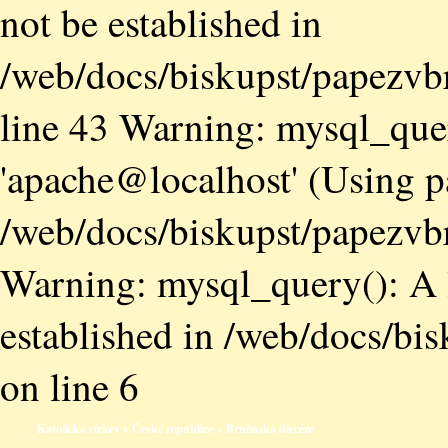
not be established in
/web/docs/biskupst/papezvb
line 43 Warning: mysql_quer
'apache@localhost' (Using 
/web/docs/biskupst/papezvbr
Warning: mysql_query(): A l
established in /web/docs/bi
on line 6
Katolická církev v České republice
>
Brněnská diecéze