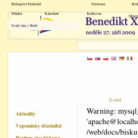
Biskupství brněnské
Pastorace
Rod
Mládež
Katecheté
Knihovna
Muze
Svatý otec v Brně
E-card
Warning: mysql_
Aktuality
'apache@localho
Vzpomínky účastníků
/web/docs/bisku
Pozdrav otce biskupa