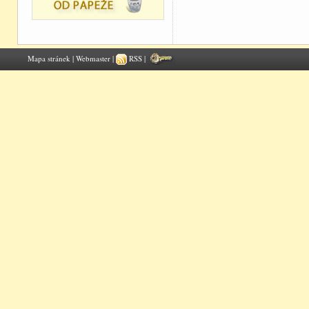
Mapa stránek
|
Webmaster
|
RSS |