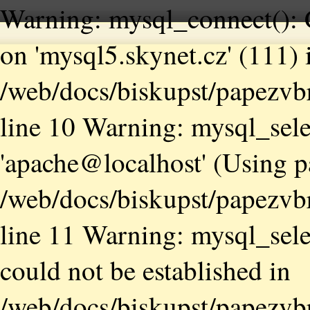
Warning: mysql_connect(): 
on 'mysql5.skynet.cz' (111) 
/web/docs/biskupst/papezvb
line 10 Warning: mysql_sele
'apache@localhost' (Using 
/web/docs/biskupst/papezvb
line 11 Warning: mysql_selec
could not be established in
/web/docs/biskupst/papezvb